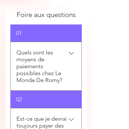
Foire aux questions
01
Quels sont les
moyens de
paiements
possibles chez Le
Monde De Romy?
Le Monde De Romy offre
02
une variété de moyens de
paiement pour faciliter vos
achats en ligne. Vous pouvez
Est-ce que je devrai
effectuer vos paiements en
toujours payer des