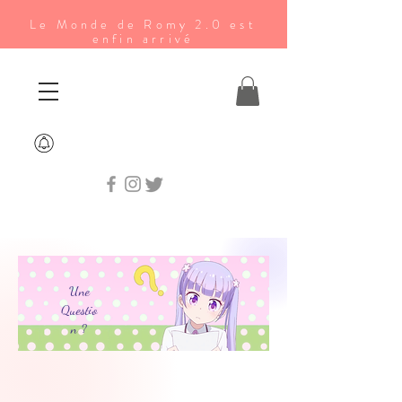
Le Monde de Romy 2.0 est
enfin arrivé
Une
Questio
n ?