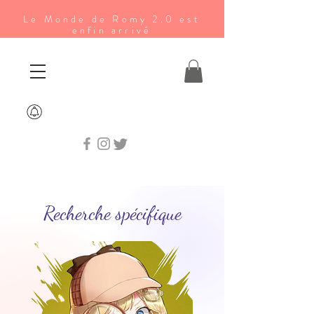
Le Monde de Romy 2.0 est
enfin arrivé
Recherche spécifique