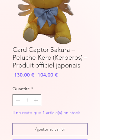
Card Captor Sakura –
Peluche Kero (Kerberos) –
Produit officiel japonais
Prix
Prix
 130,00 € 
104,00 €
original
promotionnel
Quantité
*
Il ne reste que 1 article(s) en stock
Ajouter au panier