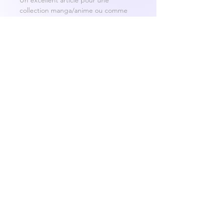
Un excellent article pour une
collection manga/anime ou comme
cadeau.
✨ Détails du produit
Licence :
Card Captor Sakura
Personnage :
Kero / Kerberos
Type :
Peluche
Matière :
Tissu / polyester
Couleur :
Jaune avec nœud bleu
État :
Très bon état
Tag :
Présent (produit officiel
japonais)
Univers :
Manga / Anime
CGV
FAQ
POLITIQUE DE COOKIES
MENTIONS LÉGALES