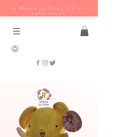
Le Monde de Romy 2.0 est
enfin arrivé