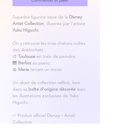
Commander et payer
Superbe figurine issue de la
Disney
Artist Collection
, illustrée par l’artiste
Yuko Higuchi
.
On y retrouve les trois chatons cultes
des
Aristochats
:
🎨
Toulouse
en train de peindre,
🎹
Berlioz
au piano,
🎀
Marie
tenant un miroir.
Un objet de collection raffiné, livré
dans sa
boîte d’origine décorée
avec
les illustrations exclusives de Yuko
Higuchi.
✅ Produit officiel Disney – Artist
Collection
✅ Figurine en résine peinte avec
détails soignés