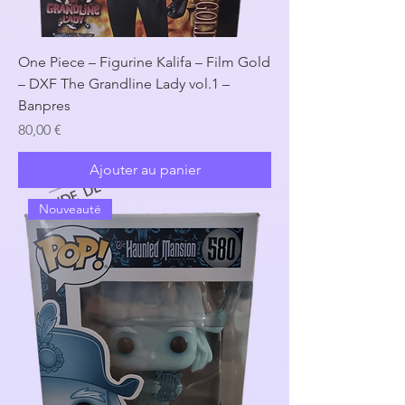
One Piece – Figurine Kalifa – Film Gold
– DXF The Grandline Lady vol.1 –
Banpres
Prix
80,00 €
Ajouter au panier
Nouveauté