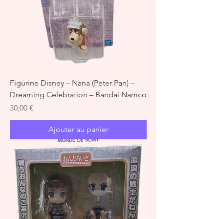
Figurine Disney – Nana (Peter Pan) –
Dreaming Celebration – Bandai Namco
Prix
30,00 €
Ajouter au panier