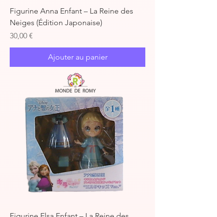
Figurine Anna Enfant – La Reine des
Neiges (Édition Japonaise)
Prix
30,00 €
Ajouter au panier
Figurine Elsa Enfant – La Reine des