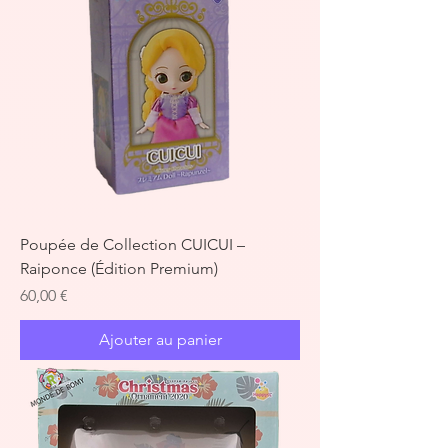
Poupée de Collection CUICUI –
Raiponce (Édition Premium)
Prix
60,00 €
Ajouter au panier