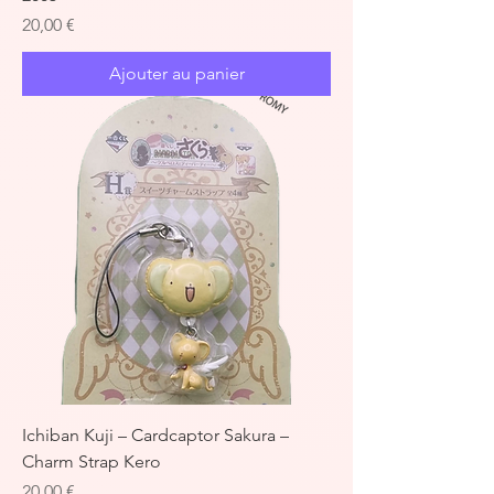
Prix
20,00 €
Ajouter au panier
Ichiban Kuji – Cardcaptor Sakura –
Charm Strap Kero
Prix
20,00 €