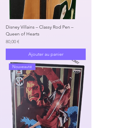
Disney Villains – Classy Rod Pen –
Queen of Hearts
Prix
80,00 €
Ajouter au panier
Nouveauté