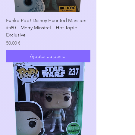
Funko Pop! Disney Haunted Mansion
#580 – Merry Minstrel – Hot Topic
Exclusive
Prix
50,00 €
Ajouter au panier