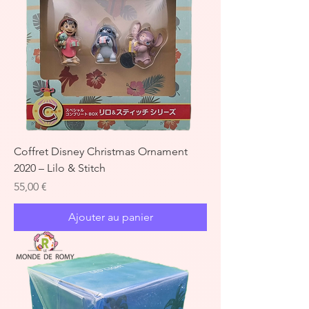
Coffret Disney Christmas Ornament
2020 – Lilo & Stitch
Prix
55,00 €
Ajouter au panier