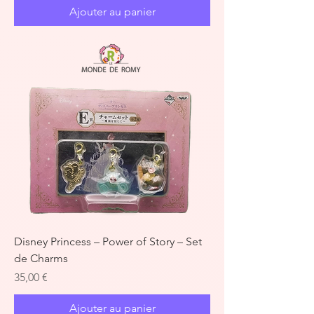
Ajouter au panier
Disney Princess – Power of Story – Set
de Charms
Prix
35,00 €
Ajouter au panier