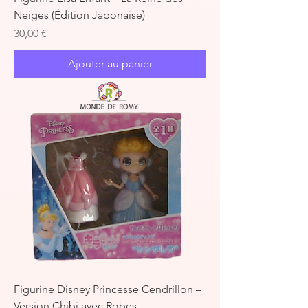
Neiges (Édition Japonaise)
Prix
30,00 €
Ajouter au panier
Figurine Disney Princesse Cendrillon –
Version Chibi avec Robes