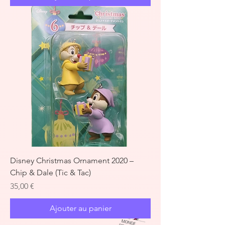
Disney Christmas Ornament 2020 –
Chip & Dale (Tic & Tac)
Prix
35,00 €
Ajouter au panier