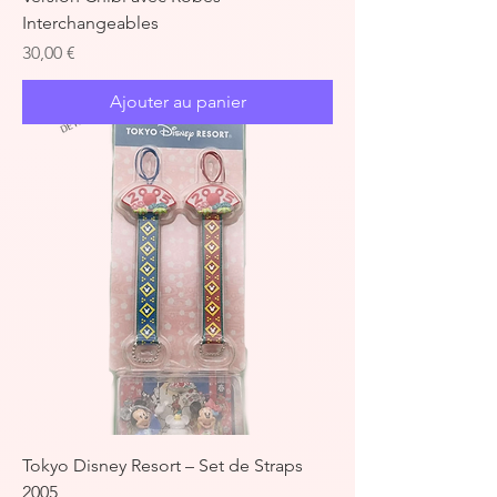
Interchangeables
Prix
30,00 €
Ajouter au panier
Tokyo Disney Resort – Set de Straps
2005