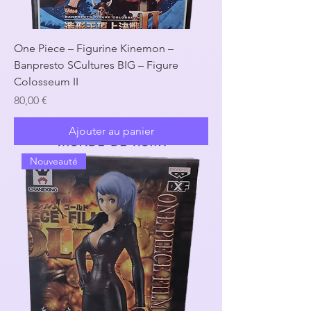
One Piece – Figurine Kinemon –
Banpresto SCultures BIG – Figure
Colosseum II
Prix
80,00 €
Ajouter au panier
Nouveauté