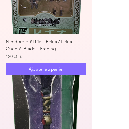
Nendoroid #114a – Reina / Leina –
Queen’s Blade – Freeing
Prix
120,00 €
Ajouter au panier