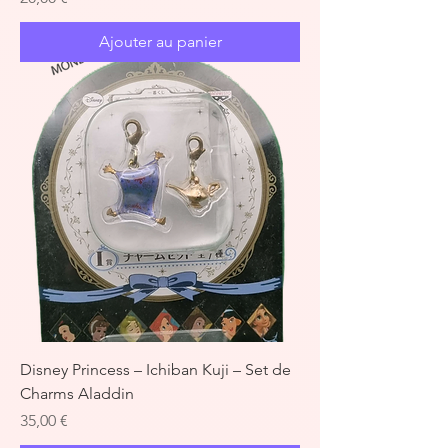
Ajouter au panier
Disney Princess – Ichiban Kuji – Set de
Charms Aladdin
Prix
35,00 €