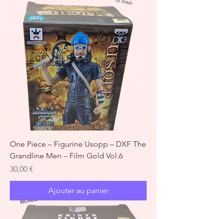
One Piece – Figurine Usopp – DXF The
Grandline Men – Film Gold Vol.6
Prix
30,00 €
Ajouter au panier