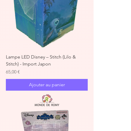
Lampe LED Disney – Stitch (Lilo &
Stitch) - Import Japon
Prix
65,00 €
Ajouter au panier